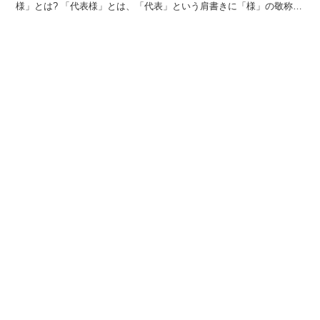
様」とは? 「代表様」とは、「代表」という肩書きに「様」の敬称ま
でつけた「間違った敬称」です。 「代表様」という敬称...