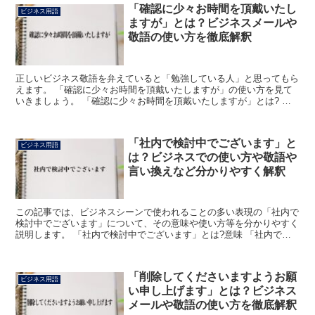
「確認に少々お時間を頂戴いたし
ビジネス用語
ますが」とは？ビジネスメールや
敬語の使い方を徹底解釈
正しいビジネス敬語を弁えていると「勉強している人」と思ってもら
えます。 「確認に少々お時間を頂戴いたしますが」の使い方を見て
いきましょう。 「確認に少々お時間を頂戴いたしますが」とは? こ
の場合の「確認」とは、相手の書類にミスがないかチェッ...
「社内で検討中でございます」と
ビジネス用語
は？ビジネスでの使い方や敬語や
言い換えなど分かりやすく解釈
この記事では、ビジネスシーンで使われることの多い表現の「社内で
検討中でございます」について、その意味や使い方等を分かりやすく
説明します。 「社内で検討中でございます」とは?意味 「社内で検
討中でございます」のおおよその意味はご承知の通りと思...
「削除してくださいますようお願
ビジネス用語
い申し上げます」とは？ビジネス
メールや敬語の使い方を徹底解釈