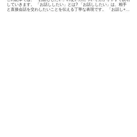
していきます。 「お話ししたい」とは? 「お話ししたい」は、相手
と直接会話を交わしたいことを伝える丁寧な表現です。 「お話し+し
たい」で成り立っている語で。 「お話し」の「お」は...