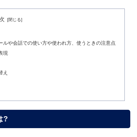
次
ールや会話での使い方や使われ方、使うときの注意点
表現
替え
は?