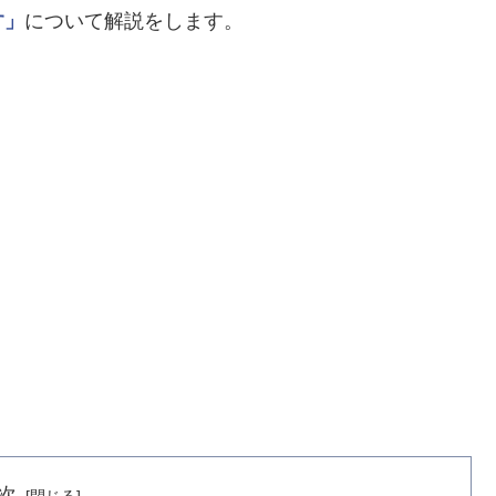
す」
について解説をします。
次