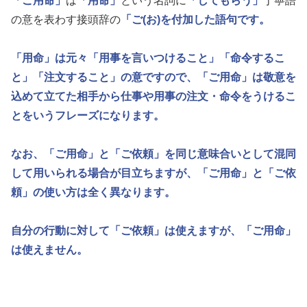
「ご用命」
は
「用命」
という名詞に
「してもらう」
丁寧語
の意を表わす接頭辞の
「ご(お)を付加した語句です。
「用命」
は元々
「用事を言いつけること」
「命令するこ
と」
「注文すること」
の意ですので、
「ご用命」
は敬意を
込めて立てた相手から仕事や用事の注文・命令をうけるこ
とをいうフレーズになります。
なお、
「ご用命」
と
「ご依頼」
を同じ意味合いとして混同
して用いられる場合が目立ちますが、
「ご用命」
と
「ご依
頼」
の使い方は全く異なります。
自分の行動に対して
「ご依頼」
は使えますが、
「ご用命」
は使えません。