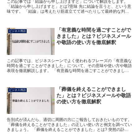
この記事では「結論から申し上げますと」について解説をします。
「結論から申し上げますと」とは?意味 先に結論を言うと、という意
味です。 「結論」は考えたり筋道立てて述べたりして最終的な判断
をまとめることや、その内容をいいます。 「から」は動...
「有意義な時間を過ごすことがで
ビジネス用語
きました」とは？ビジネスメール
や敬語の使い方を徹底解釈
この記事では、ビジネスシーンでよく使われるフレーズの「有意義な
時間を過ごすことができました」について、その意味や使い方や敬語
表現を徹底解説します。 「有意義な時間を過ごすことができまし
た」とは? 「有意義な時間を過ごすことができました」のフ...
「葬儀を終えることができまし
ビジネス用語
た」とは？ビジネスメールや敬語
の使い方を徹底解釈
告別式が済んだら、適切に周囲の方にご報告しておきたいものです。
「葬儀を終えることができました」の正しい使い方と例文を調べてい
きましょう。 「葬儀を終えることができました」とは? 突然の訃報
があると、慌ただしくなるものです。 この場合の「葬...