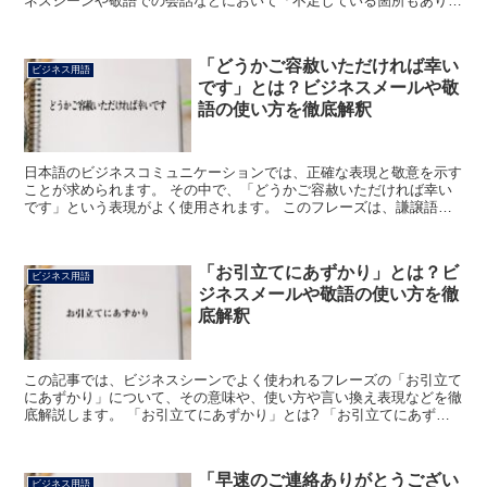
ネスシーンや敬語での会話などにおいて「不足している箇所もあり」
あるいは「改善の余地がある部分も少なくなく」などと...
「どうかご容赦いただければ幸い
ビジネス用語
です」とは？ビジネスメールや敬
語の使い方を徹底解釈
日本語のビジネスコミュニケーションでは、正確な表現と敬意を示す
ことが求められます。 その中で、「どうかご容赦いただければ幸い
です」という表現がよく使用されます。 このフレーズは、謙譲語や
丁寧語を用いて、相手に対する謙虚な姿勢や感謝の意を示す...
「お引立てにあずかり」とは？ビ
ビジネス用語
ジネスメールや敬語の使い方を徹
底解釈
この記事では、ビジネスシーンでよく使われるフレーズの「お引立て
にあずかり」について、その意味や、使い方や言い換え表現などを徹
底解説します。 「お引立てにあずかり」とは? 「お引立てにあずか
り」のフレーズにおける「お引立て」は、「愛顧(あいこ...
「早速のご連絡ありがとうござい
ビジネス用語