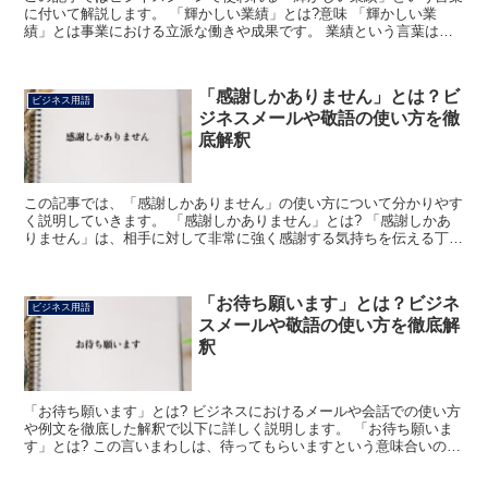
に付いて解説します。 「輝かしい業績」とは?意味 「輝かしい業
績」とは事業における立派な働きや成果です。 業績という言葉は認
められた研究の成果も含みますが、今回はビジネスシーンで...
「感謝しかありません」とは？ビ
ビジネス用語
ジネスメールや敬語の使い方を徹
底解釈
この記事では、「感謝しかありません」の使い方について分かりやす
く説明していきます。 「感謝しかありません」とは? 「感謝しかあ
りません」は、相手に対して非常に強く感謝する気持ちを伝える丁寧
な表現です。 「感謝+しか+ありません」で成り立って...
「お待ち願います」とは？ビジネ
ビジネス用語
スメールや敬語の使い方を徹底解
釈
「お待ち願います」とは? ビジネスにおけるメールや会話での使い方
や例文を徹底した解釈で以下に詳しく説明します。 「お待ち願いま
す」とは? この言いまわしは、待ってもらいますという意味合いの
「お待ちください」よりも丁寧な敬語表現となります。 ...