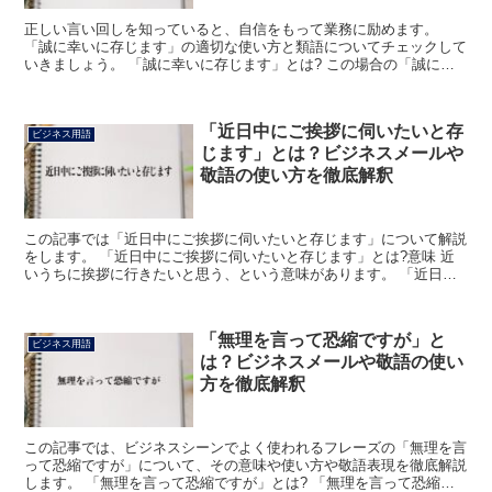
正しい言い回しを知っていると、自信をもって業務に励めます。
「誠に幸いに存じます」の適切な使い方と類語についてチェックして
いきましょう。 「誠に幸いに存じます」とは? この場合の「誠に」
とは、誠実にお応えする時のフレーズです。 「誠にありが...
「近日中にご挨拶に伺いたいと存
ビジネス用語
じます」とは？ビジネスメールや
敬語の使い方を徹底解釈
この記事では「近日中にご挨拶に伺いたいと存じます」について解説
をします。 「近日中にご挨拶に伺いたいと存じます」とは?意味 近
いうちに挨拶に行きたいと思う、という意味があります。 「近日
中」は近いうちという意味です。 「ご挨拶」は挨拶をする...
「無理を言って恐縮ですが」と
ビジネス用語
は？ビジネスメールや敬語の使い
方を徹底解釈
この記事では、ビジネスシーンでよく使われるフレーズの「無理を言
って恐縮ですが」について、その意味や使い方や敬語表現を徹底解説
します。 「無理を言って恐縮ですが」とは? 「無理を言って恐縮で