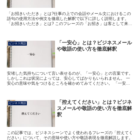
「お招きいただき」とは?仕事の上での会話やメール文におけるこの
語句の使用方法や例文を徹底した解釈で以下に詳しく説明します。
「お招きいただき」とは? このフレーズの「お招き」は客として来る
ように誘ったり勧めたりすることの意の「招く」に接頭辞...
「一安心」とは？ビジネスメール
ビジネス用語
や敬語の使い方を徹底解釈
安堵した気持ちについて言い表せるのが、「一安心」との言葉です。
しかしこれは状況によっては、安心してばかりもいられません。 一
安心の意味や気をつけるところを確かめてみてください。 「一安
心」とは? 気にかかることが何もなく心が落ち着いている...
「控えてください」とは？ビジネ
ビジネス用語
スメールや敬語の使い方を徹底解
釈
この記事では、ビジネスシーンでよく使われるフレーズの「控えてく
ださい」について、その意味や使い方や敬語表現を徹底解説します。