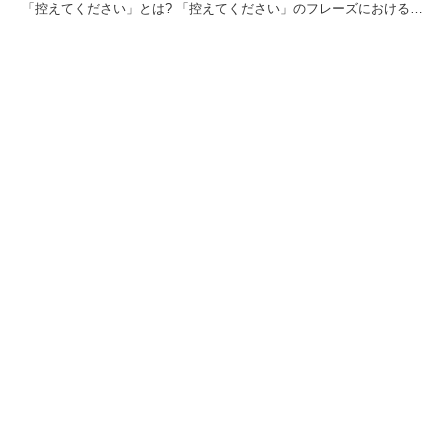
「控えてください」とは? 「控えてください」のフレーズにおける
「控える」の読みは「ひかえる」で、「待機すること」及...