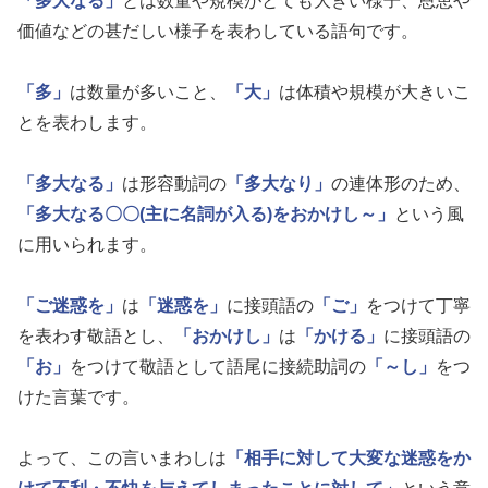
「多大なる」
とは数量や規模がとても大きい様子、恩恵や
価値などの甚だしい様子を表わしている語句です。
「多」
は数量が多いこと、
「大」
は体積や規模が大きいこ
とを表わします。
「多大なる」
は形容動詞の
「多大なり」
の連体形のため、
「多大なる〇〇(主に名詞が入る)をおかけし～」
という風
に用いられます。
「ご迷惑を」
は
「迷惑を」
に接頭語の
「ご」
をつけて丁寧
を表わす敬語とし、
「おかけし」
は
「かける」
に接頭語の
「お」
をつけて敬語として語尾に接続助詞の
「～し」
をつ
けた言葉です。
よって、この言いまわしは
「相手に対して大変な迷惑をか