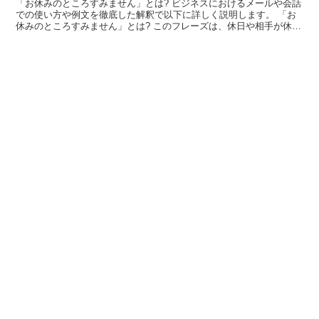
「お休みのところすみません」とは? ビジネスにおけるメールや会話
での使い方や例文を徹底した解釈で以下に詳しく説明します。 「お
休みのところすみません」とは? このフレーズは、休日や相手が休暇
などで休んでいるときに連絡して申し訳ないという気持...