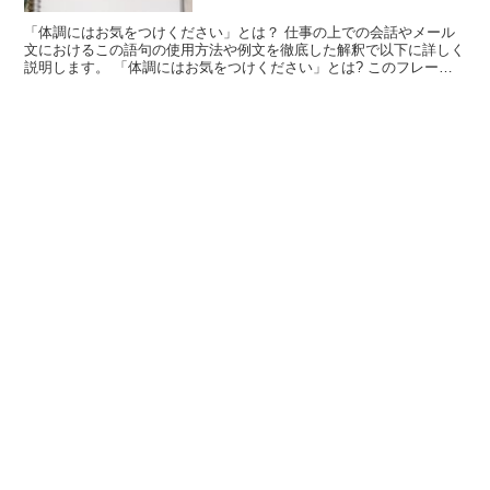
「体調にはお気をつけください」とは？ 仕事の上での会話やメール
文におけるこの語句の使用方法や例文を徹底した解釈で以下に詳しく
説明します。 「体調にはお気をつけください」とは? このフレーズ
は、「お体にお気をつけください」と同じ意味で使える言...