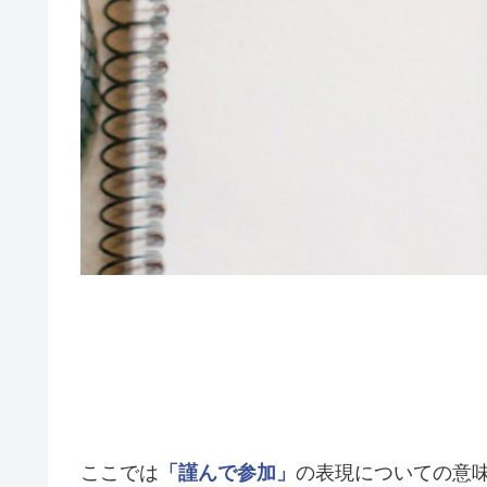
ここでは
「謹んで参加」
の表現についての意