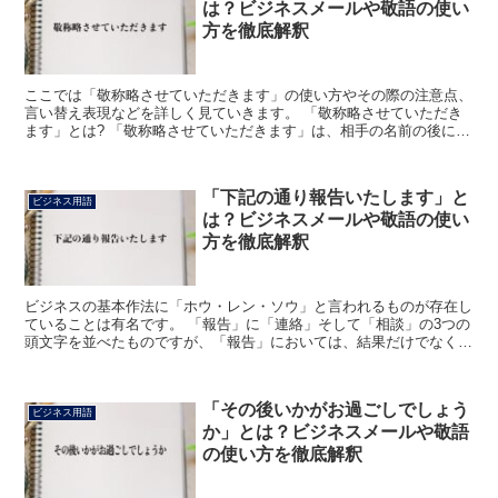
は？ビジネスメールや敬語の使い
方を徹底解釈
ここでは「敬称略させていただきます」の使い方やその際の注意点、
言い替え表現などを詳しく見ていきます。 「敬称略させていただき
ます」とは? 「敬称略させていただきます」は、相手の名前の後につ
ける「様」や「殿」などの敬称を省略させていただきます...
「下記の通り報告いたします」と
ビジネス用語
は？ビジネスメールや敬語の使い
方を徹底解釈
ビジネスの基本作法に「ホウ・レン・ソウ」と言われるものが存在し
ていることは有名です。 「報告」に「連絡」そして「相談」の3つの
頭文字を並べたものですが、「報告」においては、結果だけでなく過
程についても、概ね行う必要があります。 そして、「下...
「その後いかがお過ごしでしょう
ビジネス用語
か」とは？ビジネスメールや敬語
の使い方を徹底解釈