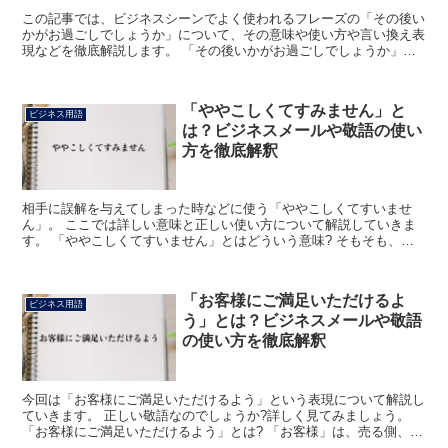
この記事では、ビジネスシーンでよく使われるフレーズの「その後い
かがお過ごしでしょうか」について、その意味や使い方や言い換え表
現などを徹底解説します。 「その後いかがお過ごしでしょうか」と
は? 「その後いかがお過ごしでしょうか」のフレーズにお...
「ややこしくてすみません」と
ビジネス用語
は？ビジネスメールや敬語の使い
方を徹底解釈
相手に誤解を与えてしまった時などに使う「ややこしくてすいませ
ん」。 ここでは詳しい意味と正しい使い方について解説していきま
す。 「ややこしくてすいません」とはどういう意味? そもそも、こ
の言葉は一体どういう意味なのでしょうか。 「ややこしい...
「お客様にご満足いただけるよ
ビジネス用語
う」とは？ビジネスメールや敬語
の使い方を徹底解釈
今回は「お客様にご満足いただけるよう」という表現について解説し
ていきます。 正しい敬語なのでしょうか?詳しく見てみましょう。
「お客様にご満足いただけるよう」とは? 「お客様」は、売る側、店
や企業側が「客」を丁寧な表現にしたものです。 「ご...