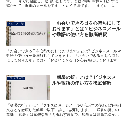
す。 「すぐに確認し、返信いたします」とは?意味 時間をおかずに
確かめて、返事のメールを出す、という意味です。 「すぐに」は時
間を隔てないさまを表します。 「確認」は、調べたり尋...
「お会いできる日を心待ちにして
ビジネス用語
おります」とは？ビジネスメール
や敬語の使い方を徹底解釈
「お会いできる日を心待ちにしております」とは? ビジネスメールや
敬語の使い方を徹底解釈していきます。 「お会いできる日を心待ち
にしております」とは? 「お会いできる日を心待ちにしております」
とは、ビジネス上で使う会話やメールなどにおいて「お...
「猛暑の折」とは？ビジネスメー
ビジネス用語
ルや敬語の使い方を徹底解釈
「猛暑の折」とは? ビジネスにおけるメールや会話での使われ方や例
文などを徹底した解釈で以下に詳しく説明します。 「猛暑の折」の
意味 「猛暑」は猛烈な暑さを表わす言葉で、猛暑日は最高気温が
35℃以上の日を表わす予報用語です。 よく似た言葉の「...