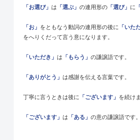
「お選び」
は
「選ぶ」
の連用形の
「選び」
に
「お」
をともなう動詞の連用形の後に
「いた
をへりくだって言う意になります。
「いただき」
は
「もらう」
の謙譲語です。
「ありがとう」
は感謝を伝える言葉です。
丁寧に言うときは後に
「ございます」
を続け
「ございます」
は
「ある」
の意の謙譲語です