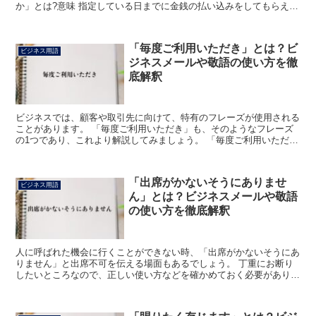
か」とは?意味 指定している日までに金銭の払い込みをしてもらえる
かと尋ねる言葉です。 「まで」は、動作や事柄が及ぶ時...
「毎度ご利用いただき」とは？ビ
ビジネス用語
ジネスメールや敬語の使い方を徹
底解釈
ビジネスでは、顧客や取引先に向けて、特有のフレーズが使用される
ことがあります。 「毎度ご利用いただき」も、そのようなフレーズ
の1つであり、これより解説してみましょう。 「毎度ご利用いただ
き」とは? 「毎度」は「まいど」と読み、「いつも」や「...
「出席がかないそうにありませ
ビジネス用語
ん」とは？ビジネスメールや敬語
の使い方を徹底解釈
人に呼ばれた機会に行くことができない時、「出席がかないそうにあ
りません」と出席不可を伝える場面もあるでしょう。 丁重にお断り
したいところなので、正しい使い方などを確かめておく必要がありそ
うです。 「出席がかないそうにありません」とは? 何ら...