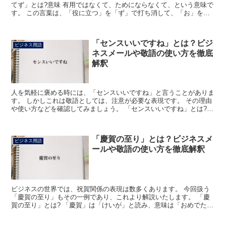
てず」とは?意味 有用ではなくて、ためにならなくて、という意味で
す。 この言葉は、「役に立つ」を「ず」で打ち消して、「お」を添
えて丁寧な表現にしています。 相手への敬意を込めた言...
「センスいいですね」とは？ビジ
ビジネス用語
ネスメールや敬語の使い方を徹底
解釈
人を気軽に褒める時には、「センスいいですね」と言うことがありま
す。 しかしこれは敬語としては、注意が必要な表現です。 その理由
や使い方などを確認してみましょう。 「センスいいですね」とは?
相手の有している感覚や表現や選択などが、優れていて...
「慶賀の至り」とは？ビジネスメ
ビジネス用語
ールや敬語の使い方を徹底解釈
ビジネスの世界では、祝賀関係の表現は数多くあります。 今回扱う
「慶賀の至り」もその一例であり、これより解説いたします。 「慶
賀の至り」とは? 「慶賀」は「けいが」と読み、意味は「おめでたい
ことや喜ばしいことを祝うこと」です。 一方「至り」は...