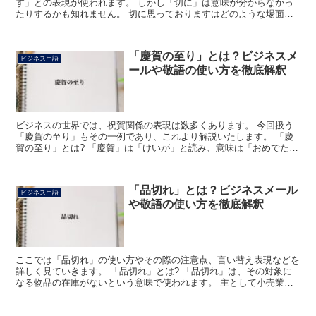
す」との表現が使われます。 しかし「切に」は意味が分からなかっ
たりするかも知れません。 切に思っておりますはどのような場面で
使うのかなども含め、確かめてみましょう。 「切に思ってお...
「慶賀の至り」とは？ビジネスメ
ビジネス用語
ールや敬語の使い方を徹底解釈
ビジネスの世界では、祝賀関係の表現は数多くあります。 今回扱う
「慶賀の至り」もその一例であり、これより解説いたします。 「慶
賀の至り」とは? 「慶賀」は「けいが」と読み、意味は「おめでたい
ことや喜ばしいことを祝うこと」です。 一方「至り」は...
「品切れ」とは？ビジネスメール
ビジネス用語
や敬語の使い方を徹底解釈
ここでは「品切れ」の使い方やその際の注意点、言い替え表現などを
詳しく見ていきます。 「品切れ」とは? 「品切れ」は、その対象に
なる物品の在庫がないという意味で使われます。 主として小売業が
用いる表現で、「そちらの製品は、只今品切れになってい...