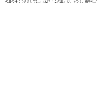
の度の件につきましては」とは? 「この度」というのは、物事などが
起こった、または行なわれた時が近いことを表わし、「...