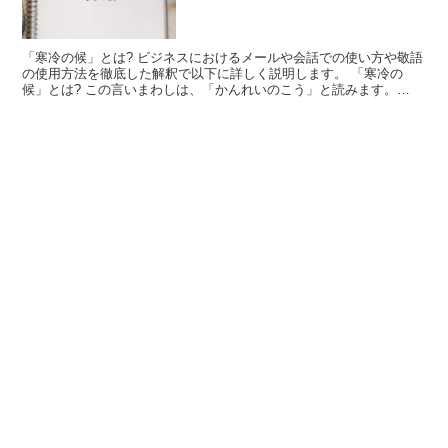
「寒冷の候」とは? ビジネスにおけるメールや会話での使い方や敬語
の使用方法を徹底した解釈で以下に詳しく説明します。 「寒冷の
候」とは? この言いまわしは、「かんれいのこう」と読みます。
「○○の候」は時候の挨拶文の定型フレーズで、基本的に音...