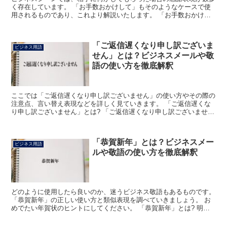
く存在しています。 「お手数おかけして」もそのようなケースで使
用されるものであり、これより解説いたします。 「お手数おかけし
て」とは? 「手数」は、一般に「てすう」と読む場合と「...
「ご返信遅くなり申し訳ございま
ビジネス用語
せん」とは？ビジネスメールや敬
語の使い方を徹底解釈
ここでは「ご返信遅くなり申し訳ございません」の使い方やその際の
注意点、言い替え表現などを詳しく見ていきます。 「ご返信遅くな
り申し訳ございません」とは? 「ご返信遅くなり申し訳ございませ
ん」は、メールやFAXへの返信が遅れてしまった時に使う...
「恭賀新年」とは？ビジネスメー
ビジネス用語
ルや敬語の使い方を徹底解釈
どのように使用したら良いのか、迷うビジネス敬語もあるものです。
「恭賀新年」の正しい使い方と類似表現を調べていきましょう。 お
めでたい年賀状のヒントにしてください。 「恭賀新年」とは? 明る
い年賀状で見かけるのが「恭賀新年」という四文字熟語...