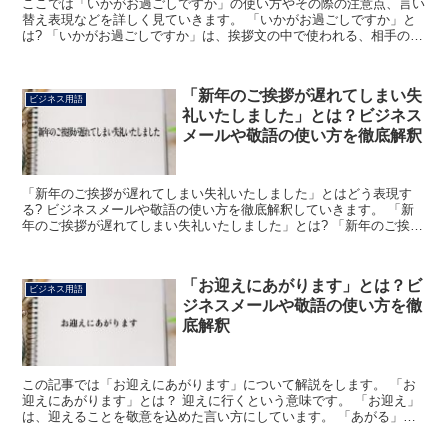
ここでは「いかがお過ごしですか」の使い方やその際の注意点、言い
替え表現などを詳しく見ていきます。 「いかがお過ごしですか」と
は? 「いかがお過ごしですか」は、挨拶文の中で使われる、相手の状
態を気遣って用いられる定型表現です。 季節の挨拶表現...
「新年のご挨拶が遅れてしまい失
ビジネス用語
礼いたしました」とは？ビジネス
メールや敬語の使い方を徹底解釈
「新年のご挨拶が遅れてしまい失礼いたしました」とはどう表現す
る? ビジネスメールや敬語の使い方を徹底解釈していきます。 「新
年のご挨拶が遅れてしまい失礼いたしました」とは? 「新年のご挨拶
が遅れてしまい失礼いたしました」という言葉は、本来は...
「お迎えにあがります」とは？ビ
ビジネス用語
ジネスメールや敬語の使い方を徹
底解釈
この記事では「お迎えにあがります」について解説をします。 「お
迎えにあがります」とは？ 迎えに行くという意味です。 「お迎え」
は、迎えることを敬意を込めた言い方にしています。 「あがる」は
「行く」「訪ねる」の謙譲語です。 自分側を低めて表現...