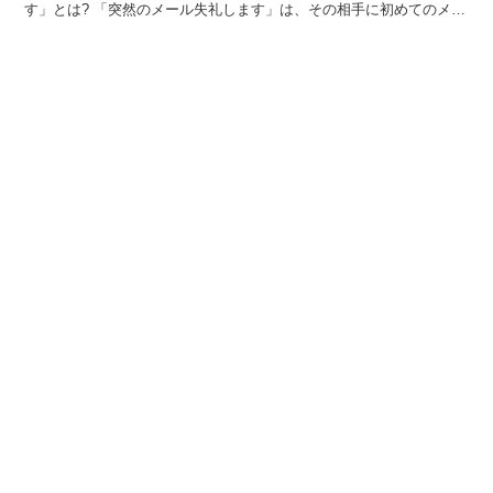
す」とは? 「突然のメール失礼します」は、その相手に初めてのメー
ルを送る時に用いる冒頭の挨拶表現になります。 一度も面...