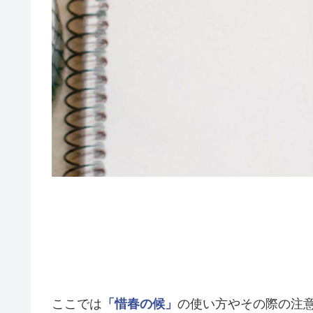
ここでは
「惜春の候」
の使い方やその際の注