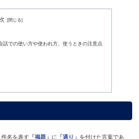
次
会話での使い方や使われ方、使うときの注意点
、件名を表す
「掲題」
に
「通り」
を付けた言葉であ