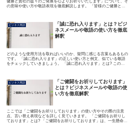
健勝と貴社の益々のご発展を心よりお祈りいたします」について、そ
の意味や使い方や敬語表現を徹底解説します。 「皆様のご健勝と貴
社の益々のご発展を心よりお祈りいたします」とは? 「皆...
「誠に恐れ入ります」とは？ビジ
ビジネス用語
ネスメールや敬語の使い方を徹底
解釈
どのような使用方法を取ればいいのか、疑問に感じる言葉もあるもの
です。 「誠に恐れ入ります」の正しい使い方と例文、似ている敬語
をチェックしていきましょう。 「誠に恐れ入ります」とは? この場
合の「誠に」とは、丁寧な文に整えたい時の補助で用いら...
「ご健闘をお祈りしております」
ビジネス用語
とは？ビジネスメールや敬語の使
い方を徹底解釈
ここでは「ご健闘をお祈りしております」の使い方やその際の注意
点、言い替え表現などを詳しく見ていきます。 「ご健闘をお祈りし
ております」とは? 「ご健闘をお祈りしております」は、一生懸命頑
張ってくださいという意味で使う表現になります。 よって...