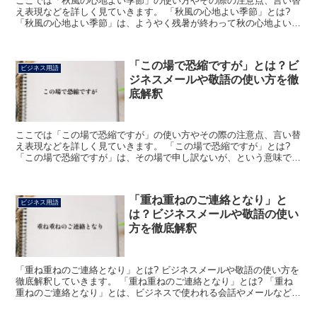
ここでは「秋風の心地よい季節」の使い方やその際の注意点、言い替
え表現などを詳しく見ていきます。 「秋風の心地よい季節」とは?
「秋風の心地よい季節」は、ようやく残暑が終わって秋の心地よい季
節になったという意味になり、そのような時期に主に挨拶...
「この場で恐縮ですが」とは？ビ
ビジネス用語
ジネスメールや敬語の使い方を徹
底解釈
ここでは「この場で恐縮ですが」の使い方やその際の注意点、言い替
え表現などを詳しく見ていきます。 「この場で恐縮ですが」とは?
「この場で恐縮ですが」は、その場で申し訳ないが、という意味で使
われています。 つまり、本来は別の場でそれを行うべき...
「重ね重ねのご連絡となり」と
ビジネス用語
は？ビジネスメールや敬語の使い
方を徹底解釈
「重ね重ねのご連絡となり」とは? ビジネスメールや敬語の使い方を
徹底解釈していきます。 「重ね重ねのご連絡となり」とは? 「重ね
重ねのご連絡となり」とは、ビジネスで使われる会話やメールなどに
おいて「何度もご連絡をさせていただくこととなりまし...