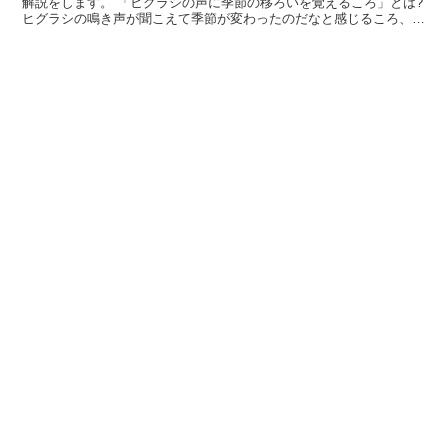
解説をします。 「ヒグラシの声に季節の移ろいを覚えるころ」とは?
ヒグラシの鳴き声が聞こえて季節が変わったのだなと感じるころ、と
いう意味です。 「ヒグラシ」はセミ科の昆虫の一種で...