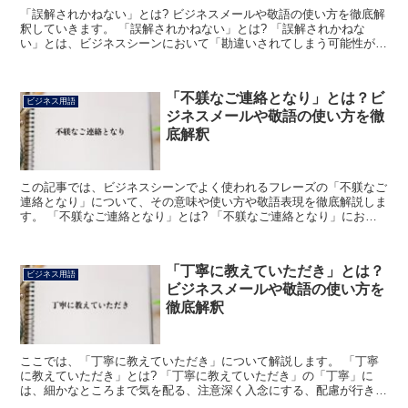
「誤解されかねない」とは? ビジネスメールや敬語の使い方を徹底解
釈していきます。 「誤解されかねない」とは? 「誤解されかねな
い」とは、ビジネスシーンにおいて「勘違いされてしまう可能性がご
ざいます」あるいは「本来の意味をはき違えているかもし...
「不躾なご連絡となり」とは？ビ
ビジネス用語
ジネスメールや敬語の使い方を徹
底解釈
この記事では、ビジネスシーンでよく使われるフレーズの「不躾なご
連絡となり」について、その意味や使い方や敬語表現を徹底解説しま
す。 「不躾なご連絡となり」とは? 「不躾なご連絡となり」におけ
る「不躾」の読みは「ぶしつけ」で、「失礼や、無理な」...
「丁寧に教えていただき」とは？
ビジネス用語
ビジネスメールや敬語の使い方を
徹底解釈
ここでは、「丁寧に教えていただき」について解説します。 「丁寧
に教えていただき」とは? 「丁寧に教えていただき」の「丁寧」に
は、細かなところまで気を配る、注意深く入念にする、配慮が行き届
いている、といった意味があります。 つまり、「丁寧に教...