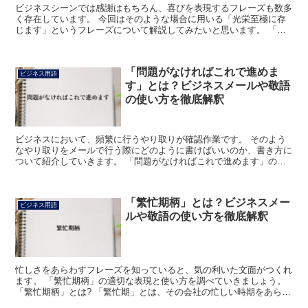
ビジネスシーンでは感謝はもちろん、喜びを表現するフレーズも数多
く存在しています。 今回はそのような場合に用いる「光栄至極に存
じます」というフレーズについて解説してみたいと思います。 「光
栄至極に存じます」とは? まずは「光栄」の意味からです...
「問題がなければこれで進めま
ビジネス用語
す」とは？ビジネスメールや敬語
の使い方を徹底解釈
ビジネスにおいて、頻繁に行うやり取りが確認作業です。 そのよう
なやり取りをメールで行う際にどのように書けばいいのか、書き方に
ついて紹介していきます。 「問題がなければこれで進めます」の意
味と使い方について この言い回しは文字通り、提示した内...
「繁忙期柄」とは？ビジネスメー
ビジネス用語
ルや敬語の使い方を徹底解釈
忙しさをあらわすフレーズを知っていると、気の利いた文面がつくれ
ます。 「繁忙期柄」の適切な表現と使い方を調べていきましょう。
「繁忙期柄」とは? 「繁忙期」とは、その会社の忙しい時期をあらわ
します。 業界やジャンルによっても異なりますが、一...