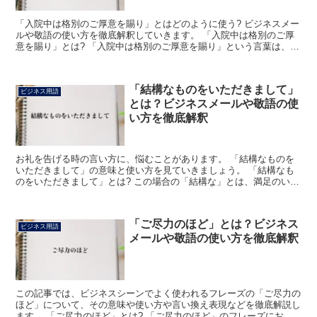
「入院中は格別のご厚意を賜り」とはどのように使う? ビジネスメー
ルや敬語の使い方を徹底解釈していきます。 「入院中は格別のご厚
意を賜り」とは? 「入院中は格別のご厚意を賜り」という言葉は、自
分が入院しているときに、特別に心からの深い思いやり...
「結構なものをいただきまして」
ビジネス用語
とは？ビジネスメールや敬語の使
い方を徹底解釈
お礼を告げる時の言い方に、悩むことがあります。 「結構なものを
いただきまして」の意味と使い方を見ていきましょう。 「結構なも
のをいただきまして」とは? この場合の「結構な」とは、満足のいく
素晴らしい状態をあらわします。 「もの」は相手の持参...
「ご尽力のほど」とは？ビジネス
ビジネス用語
メールや敬語の使い方を徹底解釈
この記事では、ビジネスシーンでよく使われるフレーズの「ご尽力の
ほど」について、その意味や使い方や言い換え表現などを徹底解説し
ます。 「ご尽力のほど」とは? 「ご尽力のほど」のフレーズにおけ