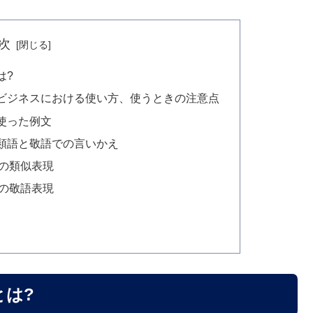
次
は?
ビジネスにおける使い方、使うときの注意点
使った例文
類語と敬語での言いかえ
の類似表現
の敬語表現
とは?