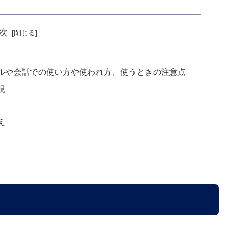
次
ルや会話での使い方や使われ方、使うときの注意点
現
え