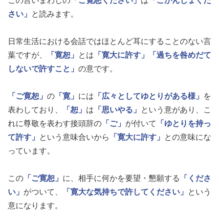
この言いまわしの
「ご寛恕ください」
は
「ごかんじょくだ
さい」
と読みます。
日常生活における会話ではほとんど耳にすることのない言
葉ですが、
「寛恕」
とは
「寛大に許す」
「過ちを咎めだて
しないで許すこと」
の意です。
「ご寛恕」
の
「寛」
には
「広々としてゆとりがある様」
を
表わしており、
「恕」
は
「思いやる」
という意があり、こ
れに尊敬を表わす接頭辞の
「ご」
が付いて
「ゆとりを持っ
て許す」
という意味合いから
「寛大に許す」
との意味にな
っています。
この
「ご寛恕」
に、相手に何かを要望・懇願する
「くださ
い」
がついて、
「寛大な気持ちで許してください」
という
意になります。