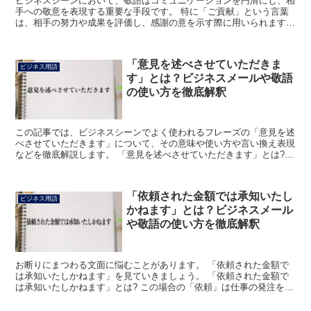
ビジネスシーンにおいて、敬語はコミュニケーションを円滑にし、相
手への敬意を表現する重要な手段です。 特に「ご貢献」という言葉
は、相手の努力や成果を評価し、感謝の意を示す際に用いられます。
この記事では、「ご貢献」という言葉の意味から、ビジネ...
「意見を述べさせていただきま
ビジネス用語
す」とは？ビジネスメールや敬語
の使い方を徹底解釈
この記事では、ビジネスシーンでよく使われるフレーズの「意見を述
べさせていただきます」について、その意味や使い方や言い換え表現
などを徹底解説します。 「意見を述べさせていただきます」とは?
「意見を述べさせていただきます」のフレーズにおける「...
「依頼された金額では承知いたし
ビジネス用語
かねます」とは？ビジネスメール
や敬語の使い方を徹底解釈
お断りにまつわる文面に悩むことがあります。 「依頼された金額で
は承知いたしかねます」を見ていきましょう。 「依頼された金額で
は承知いたしかねます」とは? この場合の「依頼」は仕事の発注をあ
らわします。 「このような条件でいかがですか」と先方...