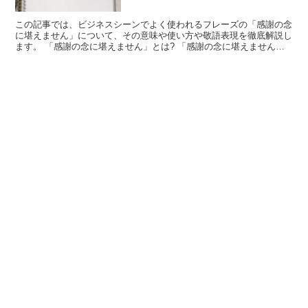
この記事では、ビジネスシーンでよく使われるフレーズの「感謝の念
に堪えません」について、その意味や使い方や敬語表現を徹底解説し
ます。 「感謝の念に堪えません」とは? 「感謝の念に堪えません」
のフレーズにおける「感謝」は「ありがたいと思う気持ち...