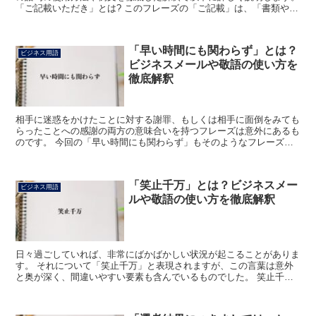
「ご記載いただき」とは? このフレーズの「ご記載」は、「書類やそ
の他の書物になるものに書いて載せること」をいいます...
「早い時間にも関わらず」とは？
ビジネス用語
ビジネスメールや敬語の使い方を
徹底解釈
相手に迷惑をかけたことに対する謝罪、もしくは相手に面倒をみても
らったことへの感謝の両方の意味合いを持つフレーズは意外にあるも
のです。 今回の「早い時間にも関わらず」もそのようなフレーズの1
つであり、これより解説いたします。 「早い時間にも関...
「笑止千万」とは？ビジネスメー
ビジネス用語
ルや敬語の使い方を徹底解釈
日々過ごしていれば、非常にばかばかしい状況が起こることがありま
す。 それについて「笑止千万」と表現されますが、この言葉は意外
と奥が深く、間違いやすい要素も含んでいるものでした。 笑止千万
の意味から使い方まで、確かめてみましょう。 「笑止千万...