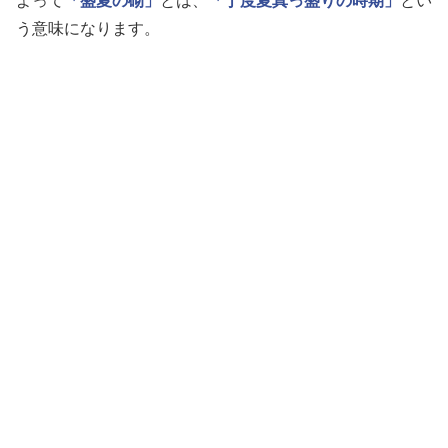
よって
「盛夏の砌」
とは、
「丁度夏真っ盛りの時期」
とい
う意味になります。