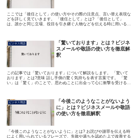
ここでは「後任として」の使い方やその際の注意点、言い替え表現な
どを詳しく見ていきます。 「後任として」とは? 「後任として」
は、誰かと同じ立場、役目を引き継ぐ人物などを伝える時に用いる表
現になります。 例えば、「今月より○○の後任として私が...
「驚いております」とは？ビジネ
ビジネス用語
スメールや敬語の使い方を徹底解
釈
この記事では「驚いております」について解説をします。 「驚いて
おります」とは?意味 話し手側の驚く気持ちを表す言葉です。 「驚
い」は「驚く」のことで、思わぬことに出会って心に衝撃を受ける、
びっくりするという意味があります。 具体的な事柄にも...
「今後このようなことがないよう
ビジネス用語
に」とは？ビジネスメールや敬語
の使い方を徹底解釈
「今後このようなことがないように」とは? お詫びや謝罪を伝える時
によく用いられているフレーズで、失敗や過ちを認めた上で改善する