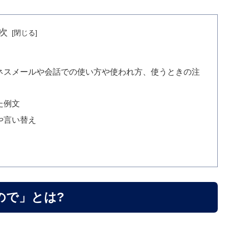
次
ネスメールや会話での使い方や使われ方、使うときの注
た例文
や言い替え
ので」とは?