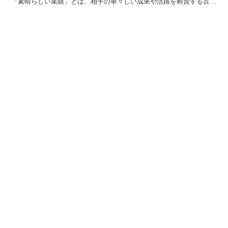
「素晴らしい業績」とは、相手の華々しい成果や活躍を称賛する言葉
で、昇進や栄転、表彰式などのお祝いの席で祝われる相手を...